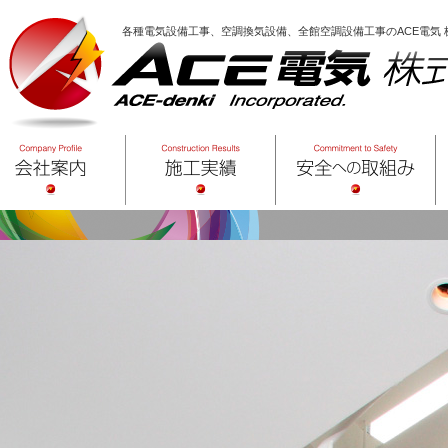
各種電気設備工事、空調換気設備、全館空調設備工事のACE電気 